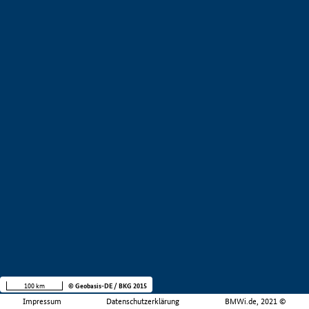
100 km
© Geobasis-DE / BKG 2015
Impressum
Datenschutzerklärung
BMWi.de, 2021 ©