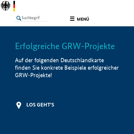
undefined
MENÜ
Erfolgreiche GRW-Projekte
LISTE
Filter
Info
Auf der folgenden Deutschlandkarte
finden Sie konkrete Beispiele erfolgreicher
GRW-Projekte!
LOS GEHT'S