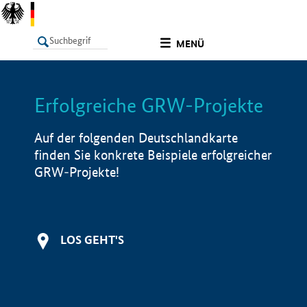
undefined
MENÜ
Erfolgreiche GRW-Projekte
LISTE
Filter
Info
Auf der folgenden Deutschlandkarte
finden Sie konkrete Beispiele erfolgreicher
GRW-Projekte!
LOS GEHT'S