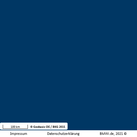
100 km
© Geobasis-DE / BKG 2015
Impressum
Datenschutzerklärung
BMWi.de, 2021 ©