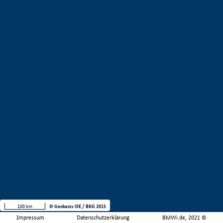
100 km
© Geobasis-DE / BKG 2015
Impressum
Datenschutzerklärung
BMWi.de, 2021 ©