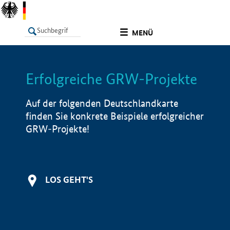
undefined
MENÜ
Erfolgreiche GRW-Projekte
LISTE
Filter
Info
Auf der folgenden Deutschlandkarte
finden Sie konkrete Beispiele erfolgreicher
GRW-Projekte!
LOS GEHT'S