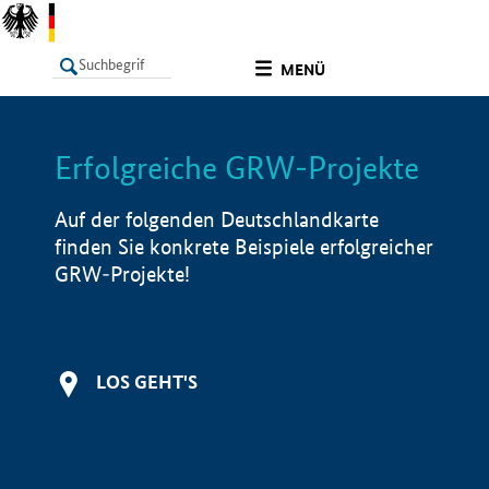
undefined
MENÜ
Erfolgreiche GRW-Projekte
LISTE
Filter
Info
Auf der folgenden Deutschlandkarte
finden Sie konkrete Beispiele erfolgreicher
GRW-Projekte!
LOS GEHT'S