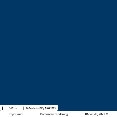
100 km
© Geobasis-DE / BKG 2015
Impressum
Datenschutzerklärung
BMWi.de, 2021 ©