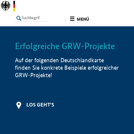
undefined
MENÜ
Erfolgreiche GRW-Projekte
LISTE
Filter
Info
Auf der folgenden Deutschlandkarte
finden Sie konkrete Beispiele erfolgreicher
GRW-Projekte!
LOS GEHT'S