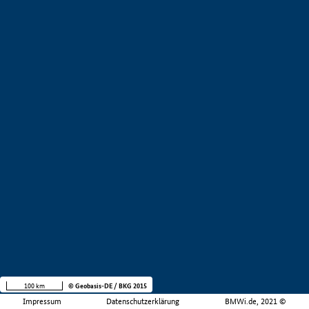
100 km
© Geobasis-DE / BKG 2015
Impressum
Datenschutzerklärung
BMWi.de, 2021 ©