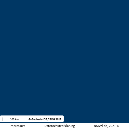
100 km
© Geobasis-DE / BKG 2015
Impressum
Datenschutzerklärung
BMWi.de, 2021 ©