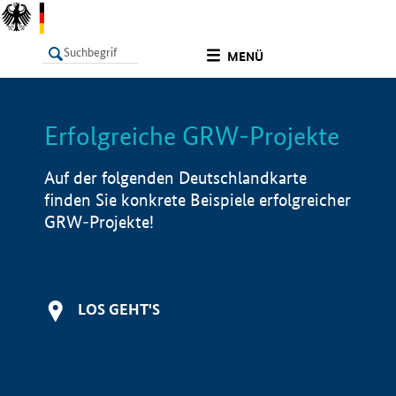
undefined
MENÜ
Erfolgreiche GRW-Projekte
LISTE
Filter
Info
Auf der folgenden Deutschlandkarte
finden Sie konkrete Beispiele erfolgreicher
GRW-Projekte!
LOS GEHT'S