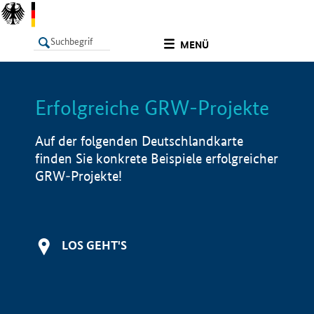
undefined
MENÜ
Erfolgreiche GRW-Projekte
LISTE
Filter
Info
Auf der folgenden Deutschlandkarte
finden Sie konkrete Beispiele erfolgreicher
GRW-Projekte!
LOS GEHT'S