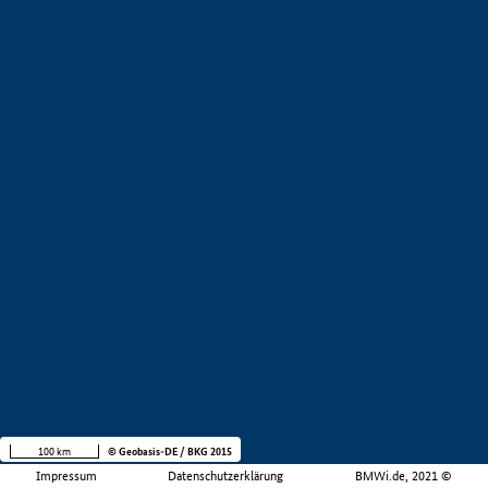
100 km
© Geobasis-DE / BKG 2015
Impressum
Datenschutzerklärung
BMWi.de, 2021 ©