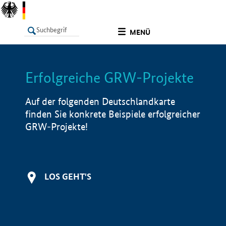
undefined
MENÜ
Erfolgreiche GRW-Projekte
LISTE
Filter
Info
Auf der folgenden Deutschlandkarte
finden Sie konkrete Beispiele erfolgreicher
GRW-Projekte!
LOS GEHT'S