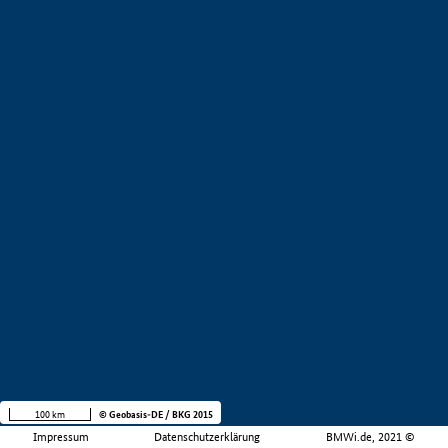
100 km
© Geobasis-DE / BKG 2015
Impressum
Datenschutzerklärung
BMWi.de, 2021 ©