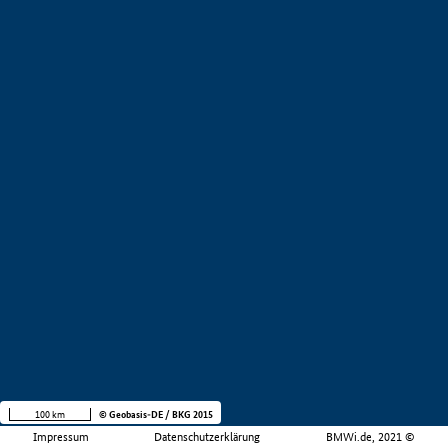
100 km
© Geobasis-DE / BKG 2015
Impressum
Datenschutzerklärung
BMWi.de, 2021 ©