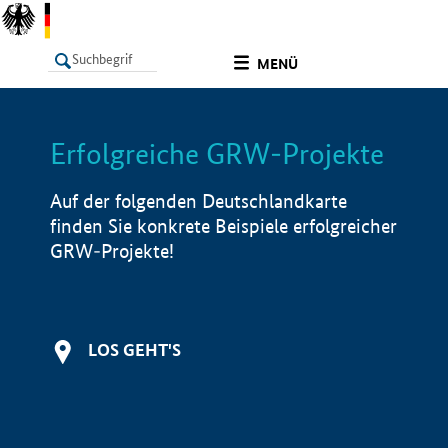
undefined
MENÜ
Erfolgreiche GRW-Projekte
LISTE
Filter
Info
Auf der folgenden Deutschlandkarte
finden Sie konkrete Beispiele erfolgreicher
GRW-Projekte!
LOS GEHT'S