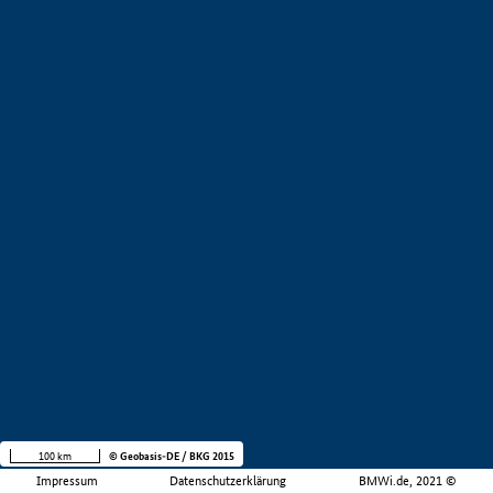
100 km
© Geobasis-DE / BKG 2015
Impressum
Datenschutzerklärung
BMWi.de, 2021 ©