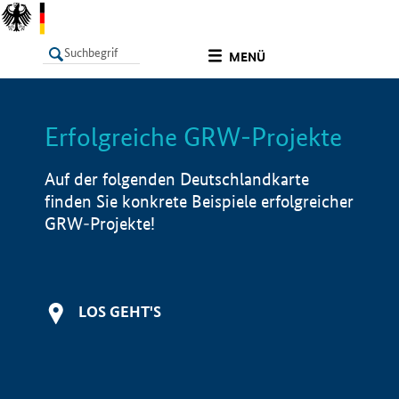
undefined
MENÜ
Erfolgreiche GRW-Projekte
LISTE
Filter
Info
Auf der folgenden Deutschlandkarte
finden Sie konkrete Beispiele erfolgreicher
GRW-Projekte!
LOS GEHT'S