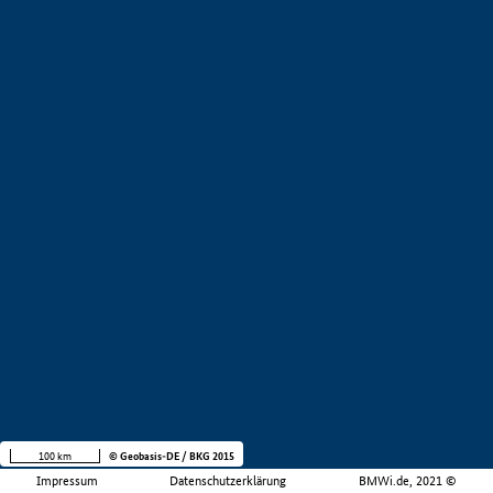
100 km
© Geobasis-DE / BKG 2015
Impressum
Datenschutzerklärung
BMWi.de, 2021 ©