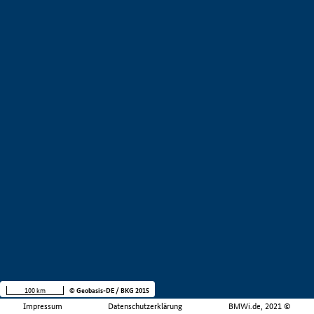
100 km
© Geobasis-DE / BKG 2015
Impressum
Datenschutzerklärung
BMWi.de, 2021 ©