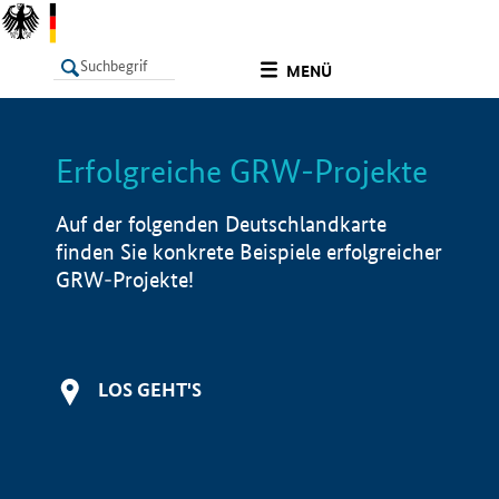
undefined
MENÜ
Erfolgreiche GRW-Projekte
LISTE
Filter
Info
Auf der folgenden Deutschlandkarte
finden Sie konkrete Beispiele erfolgreicher
GRW-Projekte!
LOS GEHT'S