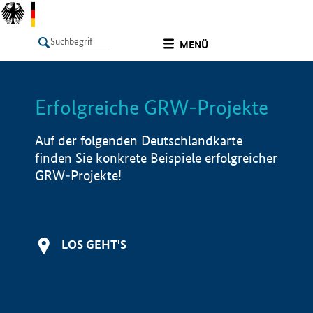
undefined
MENÜ
Erfolgreiche GRW-Projekte
LISTE
Filter
Info
Auf der folgenden Deutschlandkarte
finden Sie konkrete Beispiele erfolgreicher
GRW-Projekte!
LOS GEHT'S