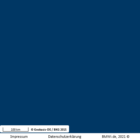
100 km
© Geobasis-DE / BKG 2015
Impressum
Datenschutzerklärung
BMWi.de, 2021 ©