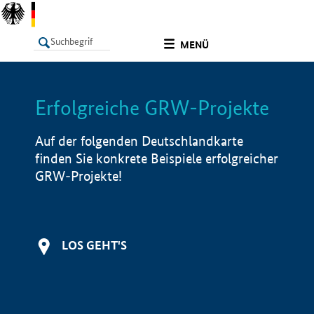
undefined
MENÜ
Erfolgreiche GRW-Projekte
LISTE
Filter
Info
Auf der folgenden Deutschlandkarte
finden Sie konkrete Beispiele erfolgreicher
GRW-Projekte!
LOS GEHT'S