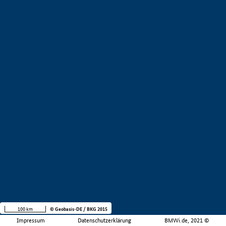
100 km
© Geobasis-DE / BKG 2015
Impressum
Datenschutzerklärung
BMWi.de, 2021 ©