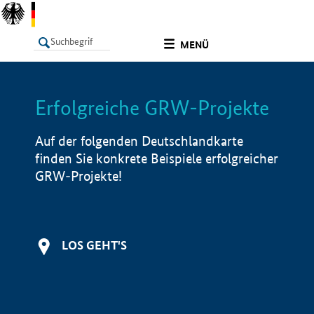
undefined
MENÜ
Erfolgreiche GRW-Projekte
LISTE
Filter
Info
Auf der folgenden Deutschlandkarte
finden Sie konkrete Beispiele erfolgreicher
GRW-Projekte!
LOS GEHT'S