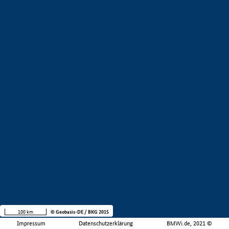
100 km
© Geobasis-DE / BKG 2015
Impressum
Datenschutzerklärung
BMWi.de, 2021 ©