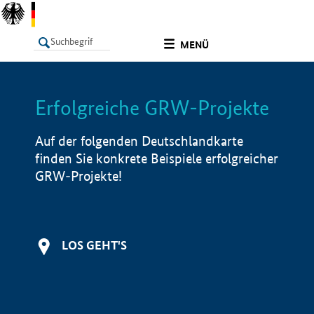
undefined
MENÜ
Erfolgreiche GRW-Projekte
LISTE
Filter
Info
Auf der folgenden Deutschlandkarte
finden Sie konkrete Beispiele erfolgreicher
GRW-Projekte!
LOS GEHT'S