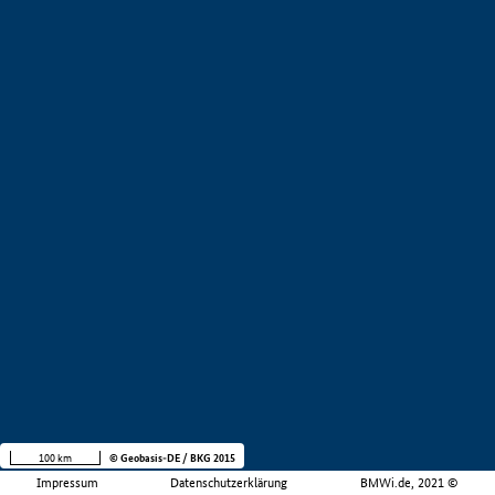
100 km
© Geobasis-DE / BKG 2015
Impressum
Datenschutzerklärung
BMWi.de, 2021 ©