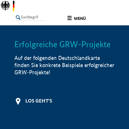
undefined
MENÜ
Erfolgreiche GRW-Projekte
LISTE
Filter
Info
Auf der folgenden Deutschlandkarte
finden Sie konkrete Beispiele erfolgreicher
GRW-Projekte!
LOS GEHT'S