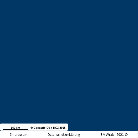
100 km
© Geobasis-DE / BKG 2015
Impressum
Datenschutzerklärung
BMWi.de, 2021 ©