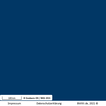
100 km
© Geobasis-DE / BKG 2015
Impressum
Datenschutzerklärung
BMWi.de, 2021 ©