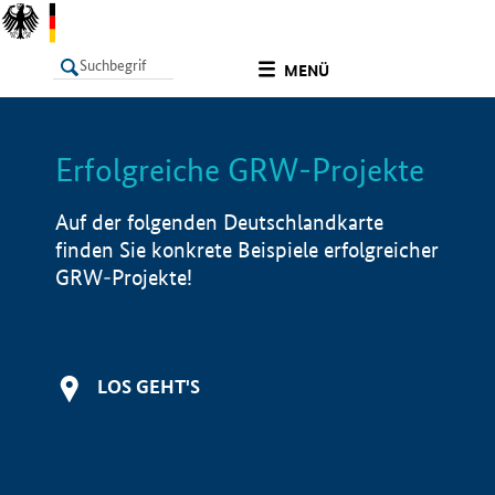
undefined
MENÜ
Erfolgreiche GRW-Projekte
LISTE
Filter
Info
Auf der folgenden Deutschlandkarte
finden Sie konkrete Beispiele erfolgreicher
GRW-Projekte!
LOS GEHT'S