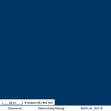
100 km
© Geobasis-DE / BKG 2015
Impressum
Datenschutzerklärung
BMWi.de, 2021 ©