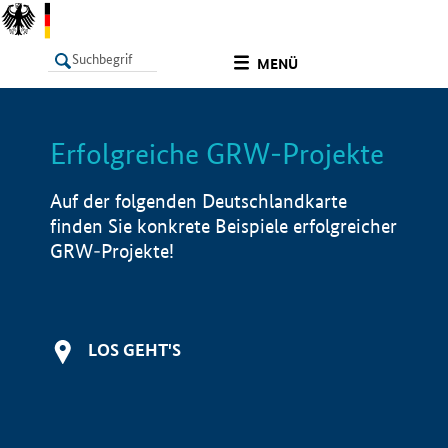
undefined
MENÜ
Erfolgreiche GRW-Projekte
LISTE
Filter
Info
Auf der folgenden Deutschlandkarte
finden Sie konkrete Beispiele erfolgreicher
GRW-Projekte!
LOS GEHT'S