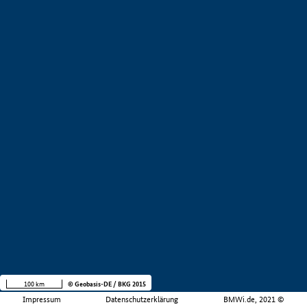
100 km
© Geobasis-DE / BKG 2015
Impressum
Datenschutzerklärung
BMWi.de, 2021 ©