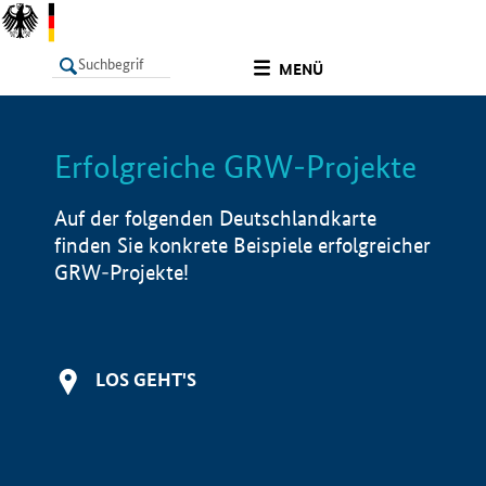
undefined
MENÜ
Erfolgreiche GRW-Projekte
LISTE
Filter
Info
Auf der folgenden Deutschlandkarte
finden Sie konkrete Beispiele erfolgreicher
GRW-Projekte!
LOS GEHT'S