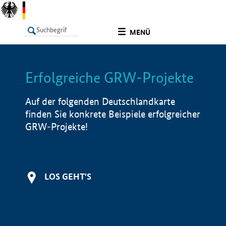
undefined
MENÜ
Erfolgreiche GRW-Projekte
LISTE
Filter
Info
Auf der folgenden Deutschlandkarte
finden Sie konkrete Beispiele erfolgreicher
GRW-Projekte!
LOS GEHT'S