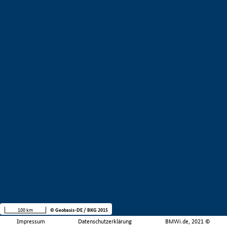
100 km
© Geobasis-DE / BKG 2015
Impressum
Datenschutzerklärung
BMWi.de, 2021 ©