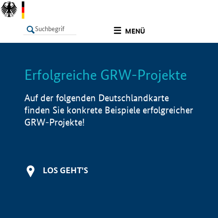
undefined
MENÜ
Erfolgreiche GRW-Projekte
LISTE
Filter
Info
Auf der folgenden Deutschlandkarte
finden Sie konkrete Beispiele erfolgreicher
GRW-Projekte!
LOS GEHT'S