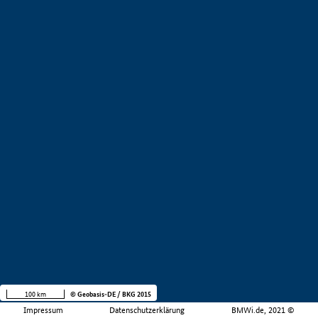
100 km
© Geobasis-DE / BKG 2015
Impressum
Datenschutzerklärung
BMWi.de, 2021 ©