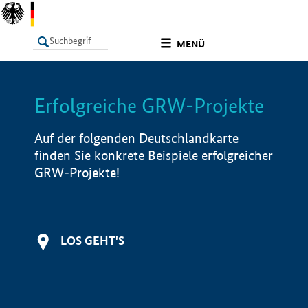
undefined
MENÜ
Erfolgreiche GRW-Projekte
LISTE
Filter
Info
Auf der folgenden Deutschlandkarte
finden Sie konkrete Beispiele erfolgreicher
GRW-Projekte!
LOS GEHT'S