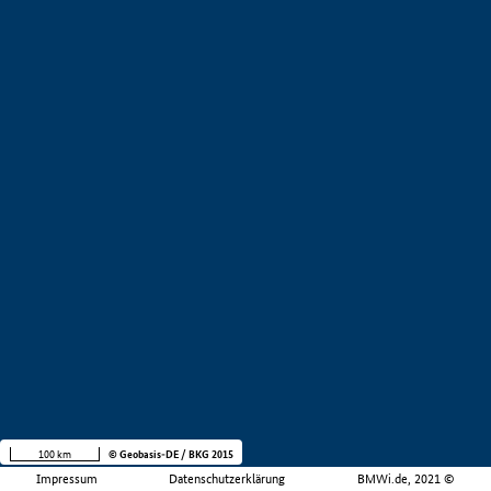
100 km
© Geobasis-DE / BKG 2015
Impressum
Datenschutzerklärung
BMWi.de, 2021 ©