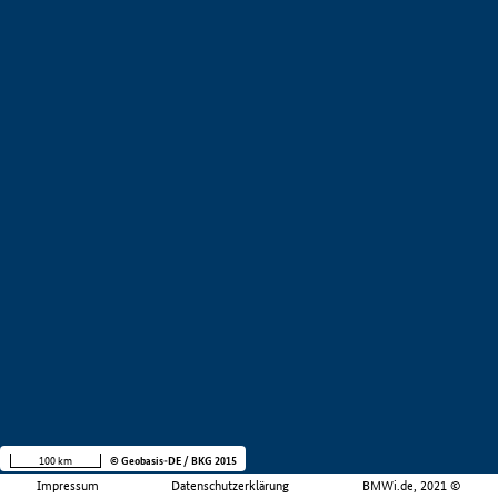
100 km
© Geobasis-DE / BKG 2015
Impressum
Datenschutzerklärung
BMWi.de, 2021 ©