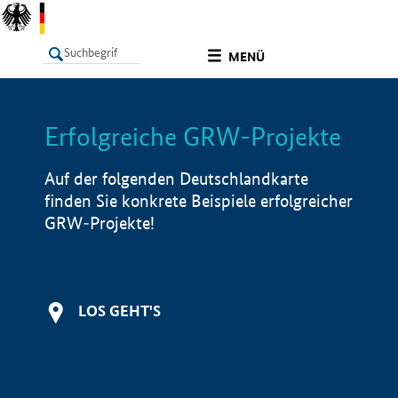
undefined
MENÜ
Erfolgreiche GRW-Projekte
LISTE
Filter
Info
Auf der folgenden Deutschlandkarte
finden Sie konkrete Beispiele erfolgreicher
GRW-Projekte!
LOS GEHT'S