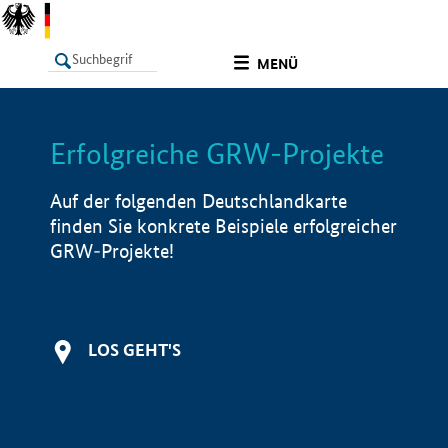
undefined
MENÜ
Erfolgreiche GRW-Projekte
LISTE
Filter
Info
Auf der folgenden Deutschlandkarte
finden Sie konkrete Beispiele erfolgreicher
GRW-Projekte!
LOS GEHT'S