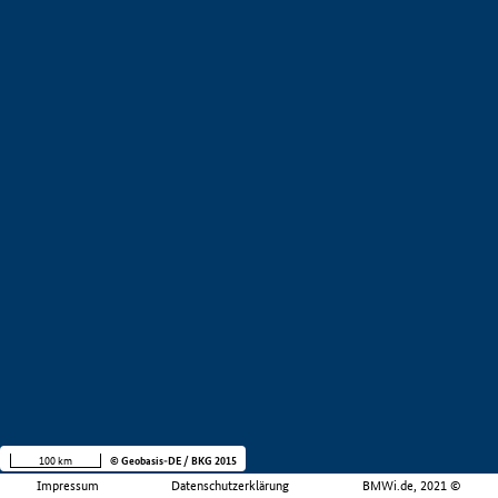
100 km
© Geobasis-DE / BKG 2015
Impressum
Datenschutzerklärung
BMWi.de, 2021 ©