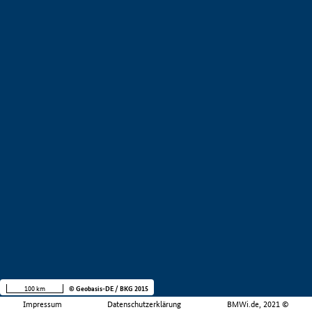
100 km
© Geobasis-DE / BKG 2015
Impressum
Datenschutzerklärung
BMWi.de, 2021 ©