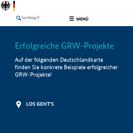
undefined
MENÜ
Erfolgreiche GRW-Projekte
LISTE
Filter
Info
Auf der folgenden Deutschlandkarte
finden Sie konkrete Beispiele erfolgreicher
GRW-Projekte!
LOS GEHT'S