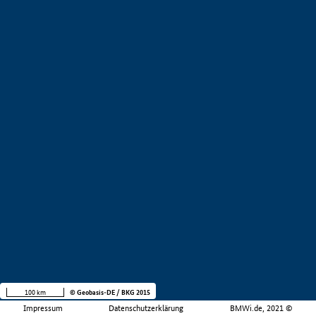
100 km
© Geobasis-DE / BKG 2015
Impressum
Datenschutzerklärung
BMWi.de, 2021 ©