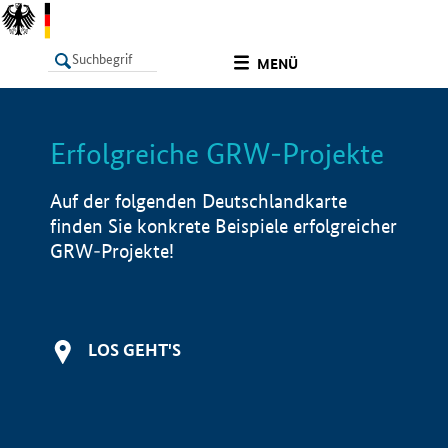
undefined
MENÜ
Erfolgreiche GRW-Projekte
LISTE
Filter
Info
Auf der folgenden Deutschlandkarte
finden Sie konkrete Beispiele erfolgreicher
GRW-Projekte!
LOS GEHT'S