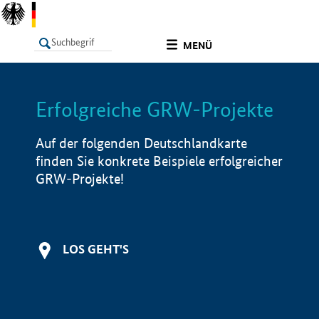
undefined
MENÜ
Erfolgreiche GRW-Projekte
LISTE
Filter
Info
Auf der folgenden Deutschlandkarte
finden Sie konkrete Beispiele erfolgreicher
GRW-Projekte!
LOS GEHT'S