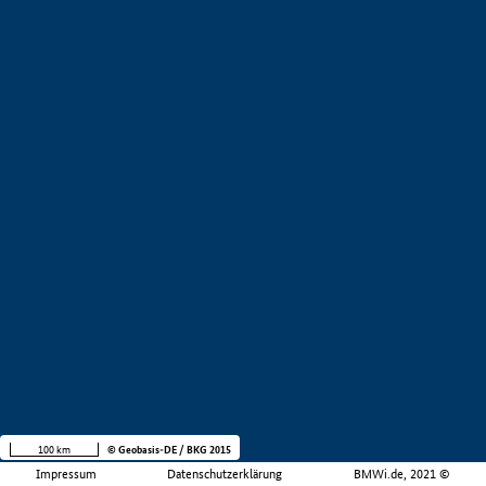
100 km
© Geobasis-DE / BKG 2015
Impressum
Datenschutzerklärung
BMWi.de, 2021 ©