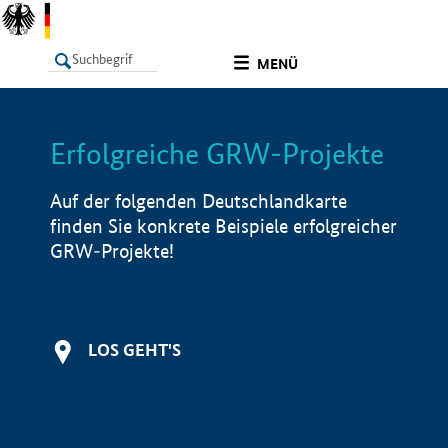
undefined
MENÜ
Erfolgreiche GRW-Projekte
LISTE
Filter
Info
Auf der folgenden Deutschlandkarte
finden Sie konkrete Beispiele erfolgreicher
GRW-Projekte!
LOS GEHT'S