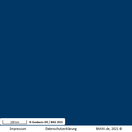
100 km
© Geobasis-DE / BKG 2015
Impressum
Datenschutzerklärung
BMWi.de, 2021 ©