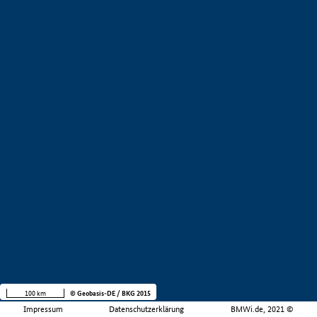
100 km
© Geobasis-DE / BKG 2015
Impressum
Datenschutzerklärung
BMWi.de, 2021 ©