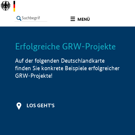
undefined
MENÜ
Erfolgreiche GRW-Projekte
LISTE
Filter
Info
Auf der folgenden Deutschlandkarte
finden Sie konkrete Beispiele erfolgreicher
GRW-Projekte!
LOS GEHT'S