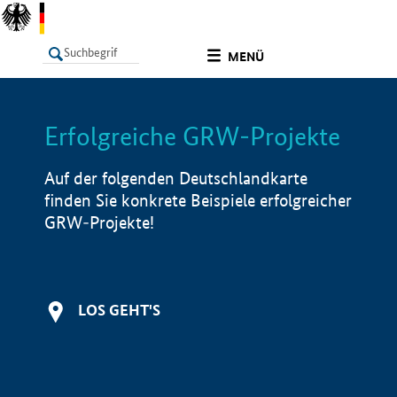
undefined
MENÜ
Erfolgreiche GRW-Projekte
LISTE
Filter
Info
Auf der folgenden Deutschlandkarte
finden Sie konkrete Beispiele erfolgreicher
GRW-Projekte!
LOS GEHT'S