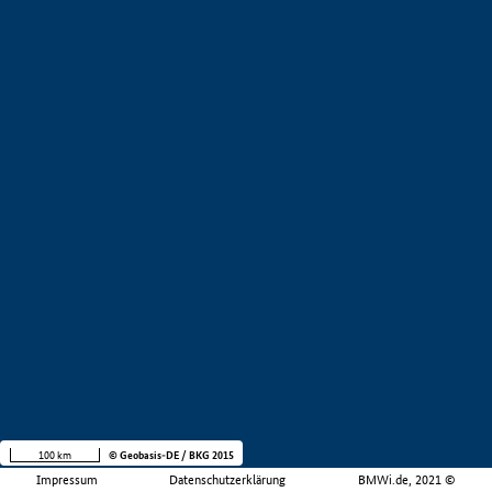
100 km
© Geobasis-DE / BKG 2015
Impressum
Datenschutzerklärung
BMWi.de, 2021 ©