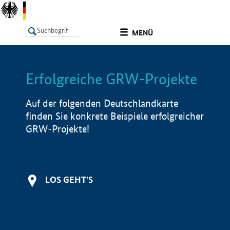
undefined
MENÜ
Erfolgreiche GRW-Projekte
LISTE
Filter
Info
Auf der folgenden Deutschlandkarte
finden Sie konkrete Beispiele erfolgreicher
GRW-Projekte!
LOS GEHT'S