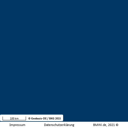
100 km
© Geobasis-DE / BKG 2015
Impressum
Datenschutzerklärung
BMWi.de, 2021 ©