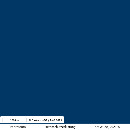
100 km
© Geobasis-DE / BKG 2015
Impressum
Datenschutzerklärung
BMWi.de, 2021 ©