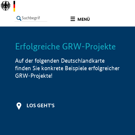
undefined
MENÜ
Erfolgreiche GRW-Projekte
LISTE
Filter
Info
Auf der folgenden Deutschlandkarte
finden Sie konkrete Beispiele erfolgreicher
GRW-Projekte!
LOS GEHT'S