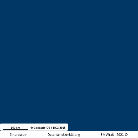
100 km
© Geobasis-DE / BKG 2015
Impressum
Datenschutzerklärung
BMWi.de, 2021 ©