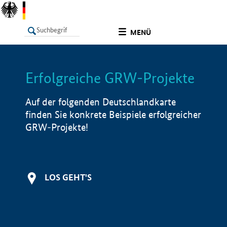
undefined
MENÜ
Erfolgreiche GRW-Projekte
LISTE
Filter
Info
Auf der folgenden Deutschlandkarte
finden Sie konkrete Beispiele erfolgreicher
GRW-Projekte!
LOS GEHT'S