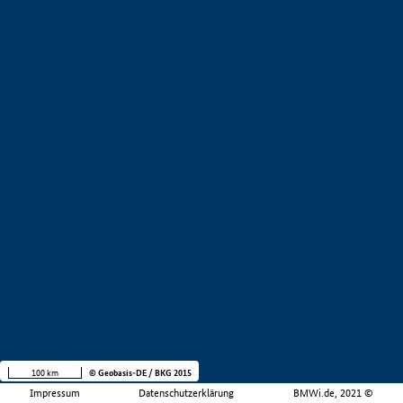
100 km
© Geobasis-DE / BKG 2015
Impressum
Datenschutzerklärung
BMWi.de, 2021 ©