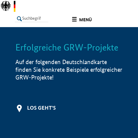
undefined
MENÜ
Erfolgreiche GRW-Projekte
LISTE
Filter
Info
Auf der folgenden Deutschlandkarte
finden Sie konkrete Beispiele erfolgreicher
GRW-Projekte!
LOS GEHT'S