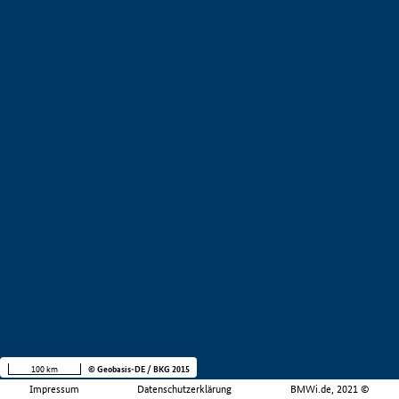
100 km
© Geobasis-DE / BKG 2015
Impressum
Datenschutzerklärung
BMWi.de, 2021 ©