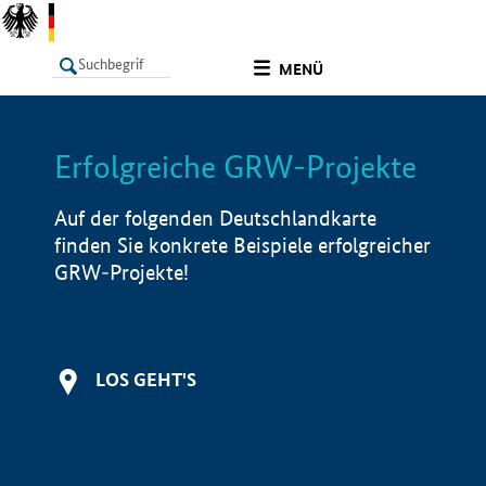
undefined
MENÜ
Erfolgreiche GRW-Projekte
LISTE
Filter
Info
Auf der folgenden Deutschlandkarte
finden Sie konkrete Beispiele erfolgreicher
GRW-Projekte!
LOS GEHT'S