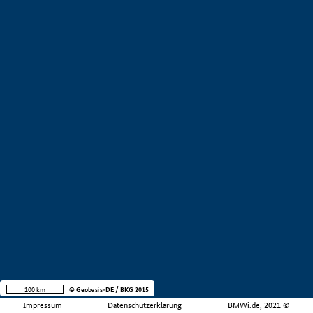
100 km
© Geobasis-DE / BKG 2015
Impressum
Datenschutzerklärung
BMWi.de, 2021 ©