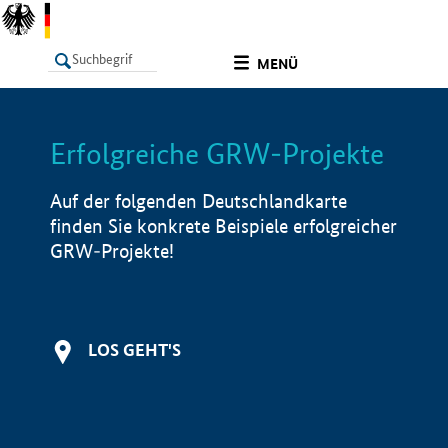
undefined
MENÜ
Erfolgreiche GRW-Projekte
LISTE
Filter
Info
Auf der folgenden Deutschlandkarte
finden Sie konkrete Beispiele erfolgreicher
GRW-Projekte!
LOS GEHT'S