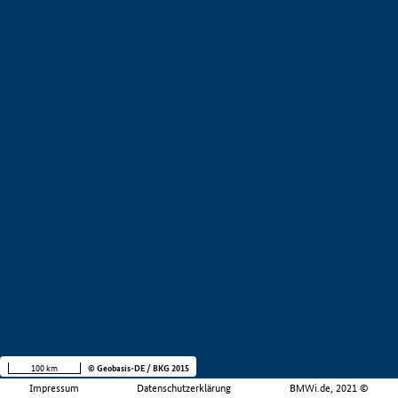
100 km
© Geobasis-DE / BKG 2015
Impressum
Datenschutzerklärung
BMWi.de, 2021 ©