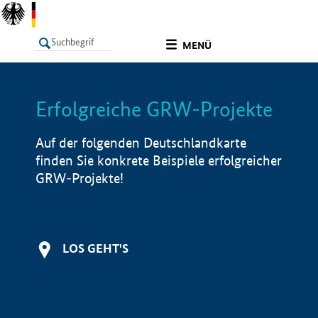
undefined
MENÜ
Erfolgreiche GRW-Projekte
LISTE
Filter
Info
Auf der folgenden Deutschlandkarte
finden Sie konkrete Beispiele erfolgreicher
GRW-Projekte!
LOS GEHT'S