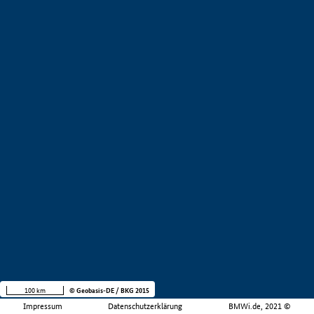
100 km
© Geobasis-DE / BKG 2015
Impressum
Datenschutzerklärung
BMWi.de, 2021 ©