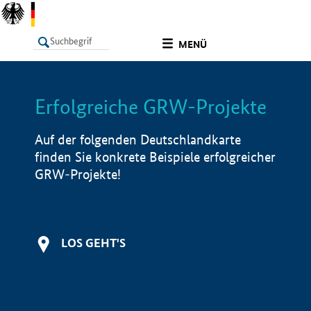
undefined
MENÜ
Erfolgreiche GRW-Projekte
LISTE
Filter
Info
Auf der folgenden Deutschlandkarte
finden Sie konkrete Beispiele erfolgreicher
GRW-Projekte!
LOS GEHT'S