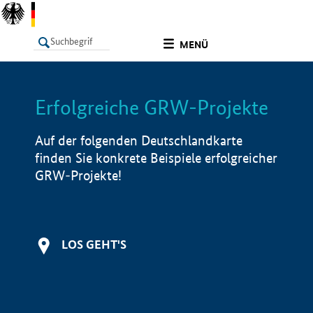
undefined
MENÜ
Erfolgreiche GRW-Projekte
LISTE
Filter
Info
Auf der folgenden Deutschlandkarte
finden Sie konkrete Beispiele erfolgreicher
GRW-Projekte!
LOS GEHT'S