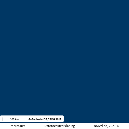
100 km
© Geobasis-DE / BKG 2015
Impressum
Datenschutzerklärung
BMWi.de, 2021 ©