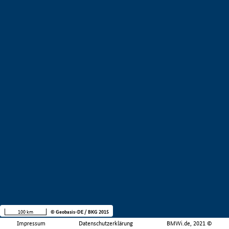
100 km
© Geobasis-DE / BKG 2015
Impressum
Datenschutzerklärung
BMWi.de, 2021 ©