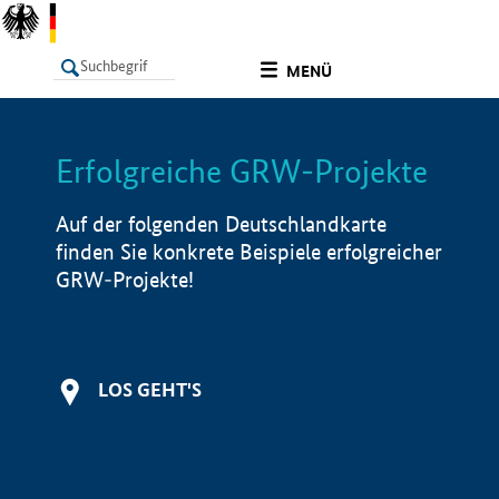
undefined
MENÜ
Erfolgreiche GRW-Projekte
LISTE
Filter
Info
Auf der folgenden Deutschlandkarte
finden Sie konkrete Beispiele erfolgreicher
GRW-Projekte!
LOS GEHT'S