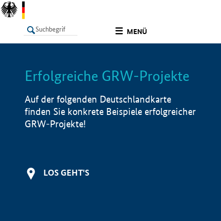
undefined
MENÜ
Erfolgreiche GRW-Projekte
LISTE
Filter
Info
Auf der folgenden Deutschlandkarte
finden Sie konkrete Beispiele erfolgreicher
GRW-Projekte!
LOS GEHT'S