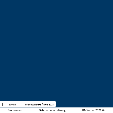
100 km
© Geobasis-DE / BKG 2015
Impressum
Datenschutzerklärung
BMWi.de, 2021 ©