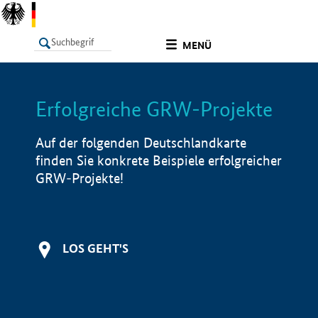
undefined
MENÜ
Erfolgreiche GRW-Projekte
LISTE
Filter
Info
Auf der folgenden Deutschlandkarte
finden Sie konkrete Beispiele erfolgreicher
GRW-Projekte!
LOS GEHT'S