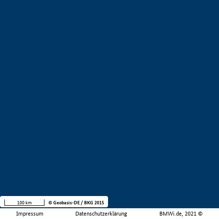
100 km
© Geobasis-DE / BKG 2015
Impressum
Datenschutzerklärung
BMWi.de, 2021 ©