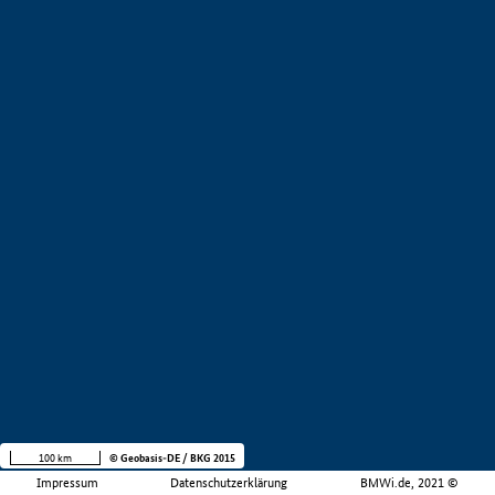
100 km
© Geobasis-DE / BKG 2015
Impressum
Datenschutzerklärung
BMWi.de, 2021 ©