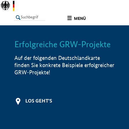
undefined
MENÜ
Erfolgreiche GRW-Projekte
LISTE
Filter
Info
Auf der folgenden Deutschlandkarte
finden Sie konkrete Beispiele erfolgreicher
GRW-Projekte!
LOS GEHT'S