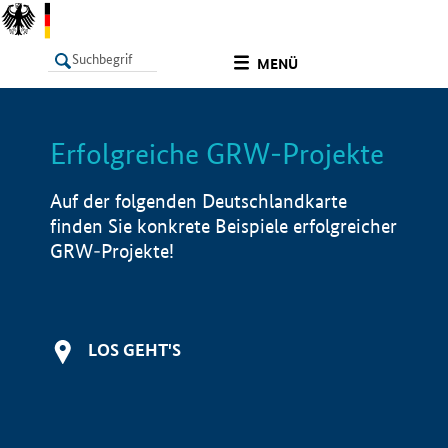
undefined
MENÜ
Erfolgreiche GRW-Projekte
LISTE
Filter
Info
Auf der folgenden Deutschlandkarte
finden Sie konkrete Beispiele erfolgreicher
GRW-Projekte!
LOS GEHT'S