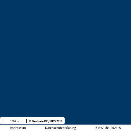
100 km
© Geobasis-DE / BKG 2015
Impressum
Datenschutzerklärung
BMWi.de, 2021 ©