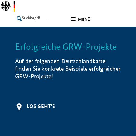
undefined
MENÜ
Erfolgreiche GRW-Projekte
LISTE
Filter
Info
Auf der folgenden Deutschlandkarte
finden Sie konkrete Beispiele erfolgreicher
GRW-Projekte!
LOS GEHT'S