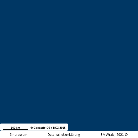
100 km
© Geobasis-DE / BKG 2015
Impressum
Datenschutzerklärung
BMWi.de, 2021 ©