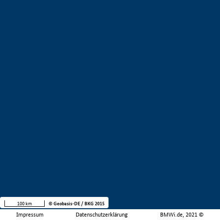
100 km
© Geobasis-DE / BKG 2015
Impressum
Datenschutzerklärung
BMWi.de, 2021 ©