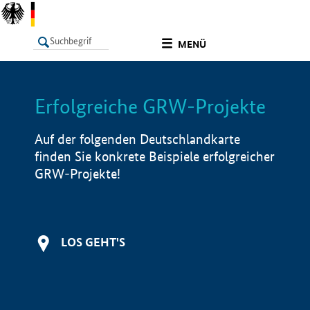
undefined
MENÜ
Erfolgreiche GRW-Projekte
LISTE
Filter
Info
Auf der folgenden Deutschlandkarte
finden Sie konkrete Beispiele erfolgreicher
GRW-Projekte!
LOS GEHT'S