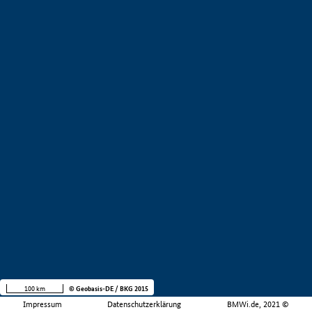
100 km
© Geobasis-DE / BKG 2015
Impressum
Datenschutzerklärung
BMWi.de, 2021 ©