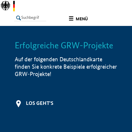
undefined
MENÜ
Erfolgreiche GRW-Projekte
LISTE
Filter
Info
Auf der folgenden Deutschlandkarte
finden Sie konkrete Beispiele erfolgreicher
GRW-Projekte!
LOS GEHT'S