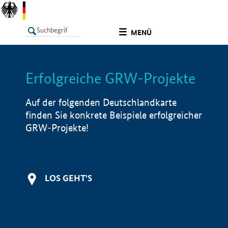
undefined
MENÜ
Erfolgreiche GRW-Projekte
LISTE
Filter
Info
Auf der folgenden Deutschlandkarte
finden Sie konkrete Beispiele erfolgreicher
GRW-Projekte!
LOS GEHT'S