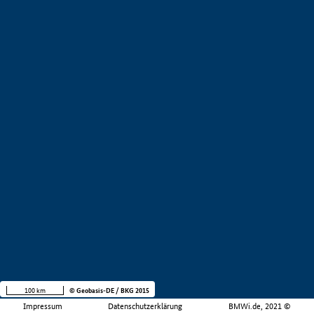
100 km
© Geobasis-DE / BKG 2015
Impressum
Datenschutzerklärung
BMWi.de, 2021 ©