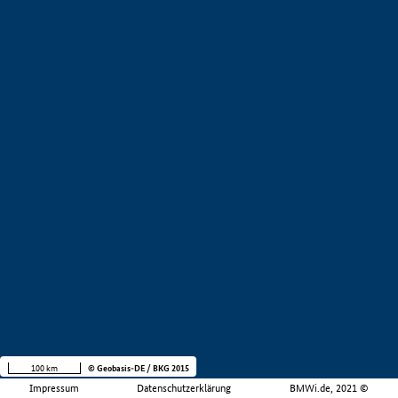
100 km
© Geobasis-DE / BKG 2015
Impressum
Datenschutzerklärung
BMWi.de, 2021 ©