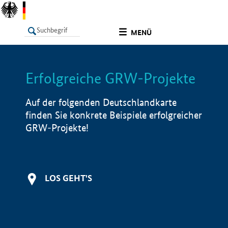
undefined
MENÜ
Erfolgreiche GRW-Projekte
LISTE
Filter
Info
Auf der folgenden Deutschlandkarte
finden Sie konkrete Beispiele erfolgreicher
GRW-Projekte!
LOS GEHT'S